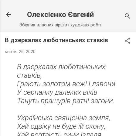
Перейти до основного вмісту
Олексієнко Євгеній
Збірник власних віршів і художніх робіт
В дзеркалах люботинських ставків
квітня 26, 2020
В дзеркалах люботинських
ставків,
Грають золотом вежі і дзвони
У серпанку далеких віків
Тануть пращурів ратні загони.
Українська священна земля,
Хай одвіку не буде їй скону,
Хай вертають сини іздаля