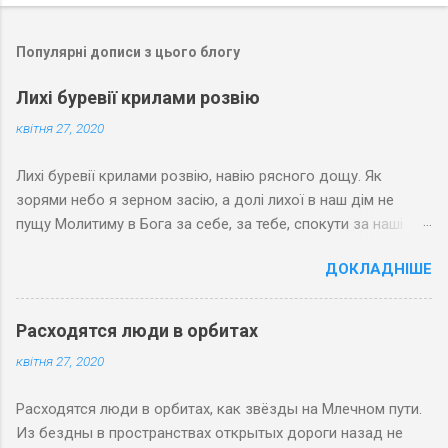
Популярні дописи з цього блогу
Лихі буревії крилами розвію
квітня 27, 2020
Лихі буревії крилами розвію, навію рясного дощу. Як
зорями небо я зерном засію, а долі лихої в наш дім не
пущу Молитиму в Бога за себе, за тебе, спокути за наші
гріхи. Хай зерна любові зростають на небі і Спасовим
ДОКЛАДНІШЕ
яслам вклоняться волхви
Расходятся люди в орбитах
квітня 27, 2020
Расходятся люди в орбитах, как звёзды на Млечном пути.
Из бездны в пространствах открытых дороги назад не