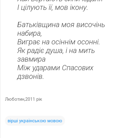
І цілують її, мов ікону.
Батьківщина моя височінь
набира,
Виграє на осіннім осонні.
Як радіє душа, і на мить
завмира
Між ударами Спасових
дзвонів.
Люботин,2011 рік
вірші українською мовою
К