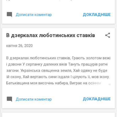
ДОКЛАДНІШЕ
Дописати коментар
В дзеркалах люботинських ставків
квітня 26, 2020
В дзеркалах люботинських ставків, Грають золотом вежі
і дзвони У серпанку далеких віків Тануть пращурів ратні
загони. Українська священна земля, Хай одвіку не буде
їй скону, Хай вертають сини іздаля І цілують її, мов ікону.
Батьківщина моя височінь набира, Виграє на осіннім
осонні. Як радіє душа, і на мить завмира Між ударами
Спасових дзвонів. Люботин,2011 рік
ДОКЛАДНІШЕ
Дописати коментар