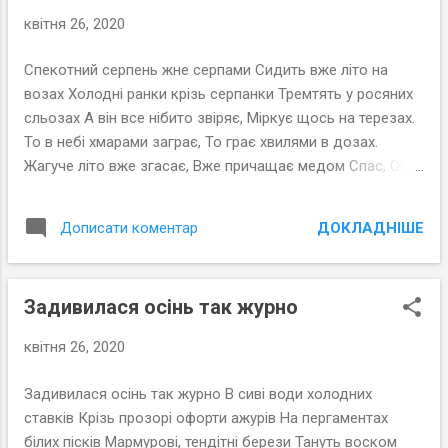
квітня 26, 2020
Спекотний серпень жне серпами Сидить вже літо на
возах Холодні ранки крізь серпанки Тремтять у росяних
сльозах А він все нібито звіряє, Міркує щось на терезах.
То в небі хмарами заграє, То грає хвилями в дозах.
Жагуче літо вже згасає, Вже причащає медом Спас, Он
лисом осінь виглядає І хитро тулиться до нас. Люботин,
2012 рік
ДОКЛАДНІШЕ
Дописати коментар
Задивилася осінь так журно
квітня 26, 2020
Задивилася осінь так журно В сиві води холодних
ставків Крізь прозорі офорти ажурів На пергаментах
білих пісків Мармурові, тендітні берези Тануть воском