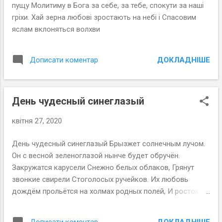
к
пущу Молитиму в Бога за себе, за тебе, спокути за наші
а
гріхи. Хай зерна любові зростають на небі і Спасовим
ц
яслам вклоняться волхви
і
ї
ДОКЛАДНІШЕ
Дописати коментар
День чудесный синеглазый
квітня 27, 2020
День чудесный синеглазый Брызжет солнечным лучом.
Он с весной зеленоглазой нынче будет обручён.
Закружатся карусели Снежно белых облаков, Грянут
звонкие свирели Стоголосых ручейков. Их любовь
дождём прольётся на холмах родных полей, И росток к
лучам пробьётся И всегда он будет с ней.
ДОКЛАДНІШЕ