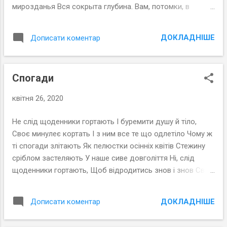
мирозданья Вся сокрыта глубина. Вам, потомки, в
назиданье, Пусть откроется она.
ДОКЛАДНІШЕ
Дописати коментар
Спогади
квітня 26, 2020
Не слід щоденники гортають І буремити душу й тіло,
Своє минулеє кортать І з ним все те що одлетіло Чому ж
ті спогади злітають Як пелюстки осінніх квітів Стежину
сріблом застеляють У наше сиве довголіття Ні, слід
щоденники гортають, Щоб відродитись знов і знов Своє
майбутнеє плекають Надію, віру і любов Харків, 2013 рік
ДОКЛАДНІШЕ
Дописати коментар