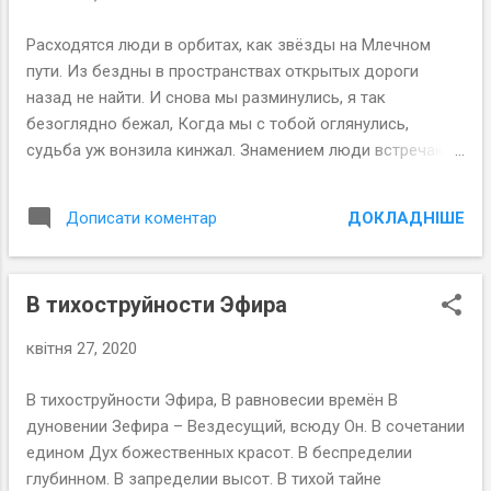
Расходятся люди в орбитах, как звёзды на Млечном
пути. Из бездны в пространствах открытых дороги
назад не найти. И снова мы разминулись, я так
безоглядно бежал, Когда мы с тобой оглянулись,
судьба уж вонзила кинжал. Знамением люди встречают
тот путь, что Господь указал, Когда на Земле назначает
им встречу вселенский вокзал. 27 мая 2008
ДОКЛАДНІШЕ
Дописати коментар
В тихоструйности Эфира
квітня 27, 2020
В тихоструйности Эфира, В равновесии времён В
дуновении Зефира – Вездесущий, всюду Он. В сочетании
едином Дух божественных красот. В беспределии
глубинном. В запределии высот. В тихой тайне