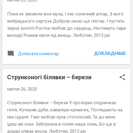
квітня 26, 2020
Поки не змовкла моя муза, І сяє сонячний алтар, З мого
жебрацького картуза Добром засію ще гектар. І пустять
зерна золотії Ростки любові до сердець, Нестимуть пари
молодії Рожеві квіти під вінець. Люботин, 2015 рік
ДОКЛАДНІШЕ
Дописати коментар
Струнконогі білявки – берези
квітня 26, 2020
Струнконогі білявки – берези У прозорих спідничках
гілля, Кучеряві дуби, кавалери кремезні, Поглядають на
них іздаля. Гімн любові луна стоголосий, Ти до мене
ідеш уві снах. Заблукала в полях наша осінь, Бо ще в
душах співає весна. Люботин, 2015 рік