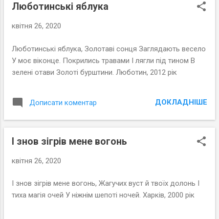
Люботинські яблука
квітня 26, 2020
Люботинські яблука, Золотаві сонця Заглядають весело
У моє віконце. Покрились травами І лягли під тином В
зелені отави Золоті бурштини. Люботин, 2012 рік
ДОКЛАДНІШЕ
Дописати коментар
І знов зігрів мене вогонь
квітня 26, 2020
І знов зігрів мене вогонь, Жагучих вуст й твоїх долонь І
тиха магія очей У ніжнім шепоті ночей. Харків, 2000 рік