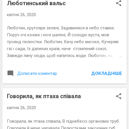
Люботинський вальс
квітня 26, 2020
Люботин, крутояри зелені, Задивилися в небо ставки.
Поруч очі кохані і ночі шалені, Й солодкі вуста, мов
троянд пелюстки. Люботин, бачу небо високе, Кучеряві
гаї і сади, Із далеких країв, наче стомлений сокіл,
Завжди лину сюди, щоб напитись води. Люботин, на
просторах широких, Де коханню одвічно цвісти. Із
прозорих криниць пьє коріння глибоке Люботин, там де
ДОКЛАДНІШЕ
Дописати коментар
любая ти. Люботин, 2010 рік
Говорила, як птаха співала
квітня 26, 2020
Говорила, як птаха співала, В піднебессі органових труб.
Говорили й мене чарувала Пелюстками закоханих губ.