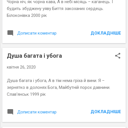
Чорна ніч, як чорна кава, А в небі місяць – каганець. І
будить збуджену уяву Биття закоханих сердець.
Білоконівка 2000 рік
ДОКЛАДНІШЕ
Дописати коментар
Душа багата і убога
квітня 26, 2020
Душа багата і убога, А в тім нема гріха й вини. Я –
зернятко в долонях Бога, Майбутній порох давнини.
Слав'янськ 1999 рік
ДОКЛАДНІШЕ
Дописати коментар