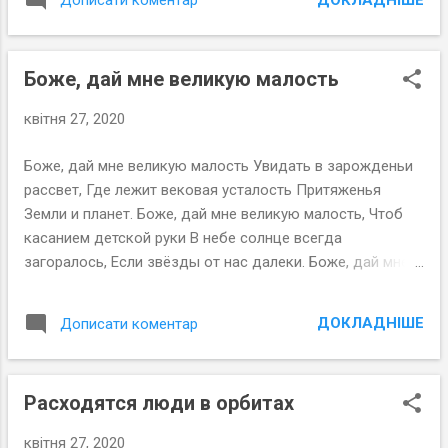
Дописати коментар
Боже, дай мне великую малость
квітня 27, 2020
Боже, дай мне великую малость Увидать в зарожденьи
рассвет, Где лежит вековая усталость Притяженья
Земли и планет. Боже, дай мне великую малость, Чтоб
касанием детской руки В небе солнце всегда
загоралось, Если звёзды от нас далеки. Боже, дай мне
великую малость, Чтоб с вершины заоблачных гор В
бесконечность тропа открывалась Сквозь космический
ДОКЛАДНІШЕ
Дописати коментар
синий простор. 7-22 декабря 2009
Расходятся люди в орбитах
квітня 27, 2020