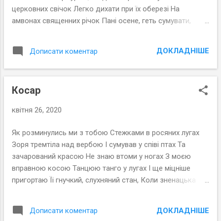
церковних свічок Легко дихати при їх оберезі На
амвонах священних річок Пані осене, геть сумувати,
Зодягніться в ошатне вбрання Час приходить весь люд
чарувати, Що торує свій шлях навмання Люботин, 2014
ДОКЛАДНІШЕ
Дописати коментар
рік
Косар
квітня 26, 2020
Як розминулись ми з тобою Стежками в росяних лугах
Зоря тремтіла над вербою І сумував у співі птах Та
зачарований красою Не знаю втоми у ногах З моєю
вправною косою Танцюю танго у лугах І ще міцніше
пригортаю Її гнучкий, слухняний стан, Коли зненацька
пригадаю Жагою спалені в уста Я розпочав нову загінку
Брунатний скарб лягав ряди Коса співає гучно, дзвінко,
ДОКЛАДНІШЕ
Дописати коментар
Немов зове - прийди, прийди Присвячено художнику