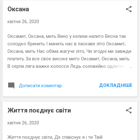
Оксана
квітня 26, 2020
Оксамит, Оксана, мить Вино у келихи налито Весна так
солодко бринить І манить нас в ласкаве літо Оксамит,
Оксана, мить Нас обіма жагуче літо, Чи згодні ми завжди
платить За все своє високе мито Оксамит, Оксана, мить
В серпи ляга важке колосся Ледь соловейко одлетить І
запанує щедра осінь Оксамит, Оксана, мить Ти згадуєш
весну і досі Зима снігами мерехтить І заплітає срібло в
ДОКЛАДНІШЕ
Дописати коментар
коси Оксамит, осанна, мить. Білоконівка, 14 жовтня 2009
року
Життя поєднує світи
квітня 26, 2020
Життя поєднує світи, Де співіснує я і ти Твій