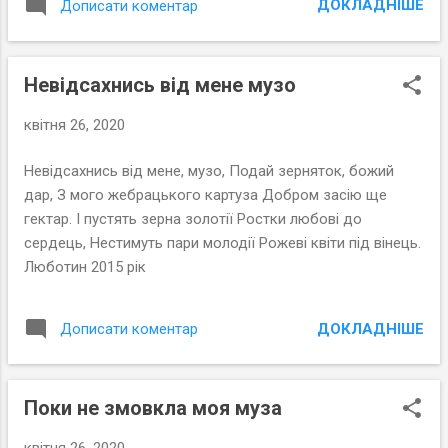
ДОКЛАДНІШЕ
Дописати коментар
Невідсахнись від мене музо
квітня 26, 2020
Невідсахнись від мене, музо, Подай зерняток, божий
дар, З мого жебрацького картуза Добром засію ще
гектар. І пустять зерна золотії Ростки любові до
сердець, Нестимуть пари молодії Рожеві квіти під вінець.
Люботин 2015 рік
ДОКЛАДНІШЕ
Дописати коментар
Поки не змовкла моя муза