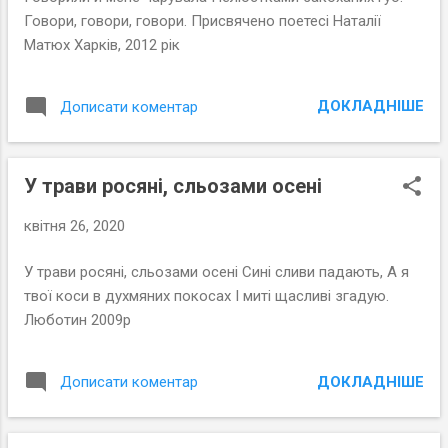
Говори, говори, говори. Присвячено поетесі Наталії
Матюх Харків, 2012 рік
ДОКЛАДНІШЕ
Дописати коментар
У трави росяні, сльозами осені
квітня 26, 2020
У трави росяні, сльозами осені Сині сливи падають, А я
твої коси в духмяних покосах І миті щасливі згадую.
Люботин 2009р
ДОКЛАДНІШЕ
Дописати коментар