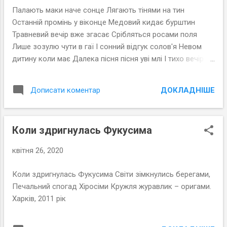
Палають маки наче сонце Лягають тінями на тин
Останній промінь у віконце Медовий кидає бурштин
Травневий вечір вже згасає Срібляться росами поля
Лише зозулю чути в гаї І сонний відгук солов'я Невом
дитину коли має Далека пісня пісня уві млі І тихо вечір
засинає На грудях теплої землі Люботин 2017 рік
ДОКЛАДНІШЕ
Дописати коментар
Коли здригнулась Фукусима
квітня 26, 2020
Коли здригнулась Фукусима Світи зімкнулись берегами,
Печальний спогад Хіросіми Кружля журавлик – оригами.
Харків, 2011 рік