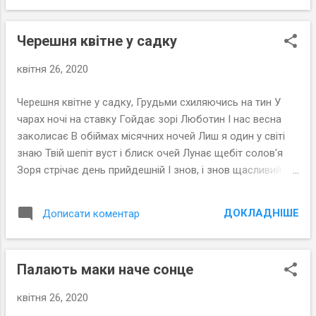
Василю Скриннику. Харків, 2015 рік
Черешня квітне у садку
квітня 26, 2020
Черешня квітне у садку, Грудьми схиляючись на тин У
чарах ночі на ставку Гойдає зорі Люботин І нас весна
заколисає В обіймах місячних ночей Лиш я один у світі
знаю Твій шепіт вуст і блиск очей Лунає щебіт солов'я
Зоря стрічає день прийдешній І знов, і знов щасливий я В
обіймах білої черешні Люботин, 2012 рік
ДОКЛАДНІШЕ
Дописати коментар
Палають маки наче сонце
квітня 26, 2020