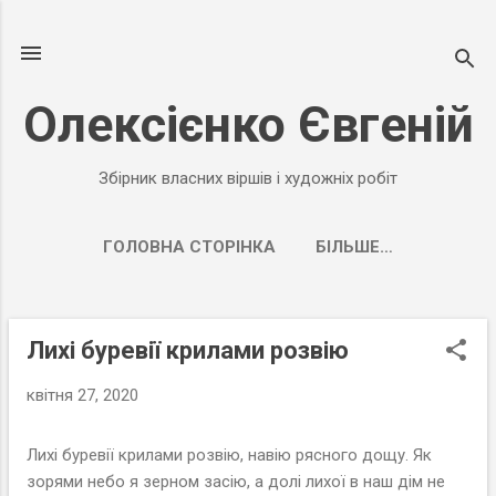
Перейти до основного вмісту
Олексієнко Євгеній
Збірник власних віршів і художніх робіт
ГОЛОВНА СТОРІНКА
БІЛЬШЕ…
ТВОРЧІЙ ДОРОБОК ОЛЕКСІЄНКО ЄВГЕНІЯ
Лихі буревії крилами розвію
П
у
квітня 27, 2020
б
л
Лихі буревії крилами розвію, навію рясного дощу. Як
і
зорями небо я зерном засію, а долі лихої в наш дім не