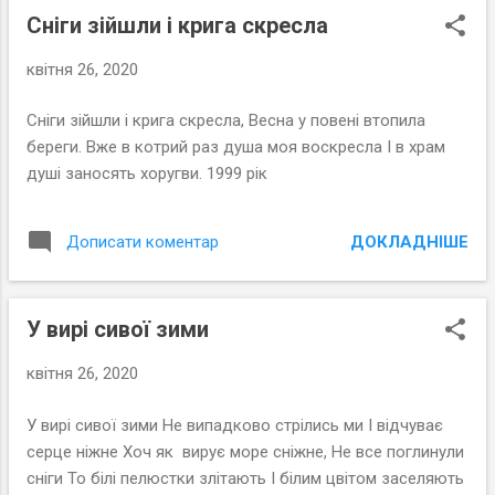
Сніги зійшли і крига скресла
квітня 26, 2020
Сніги зійшли і крига скресла, Весна у повені втопила
береги. Вже в котрий раз душа моя воскресла І в храм
душі заносять хоругви. 1999 рік
ДОКЛАДНІШЕ
Дописати коментар
У вирі сивої зими
квітня 26, 2020
У вирі сивої зими Не випадково стрілись ми І відчуває
серце ніжне Хоч як вирує море сніжне, Не все поглинули
сніги То білі пелюстки злітають І білим цвітом заселяють