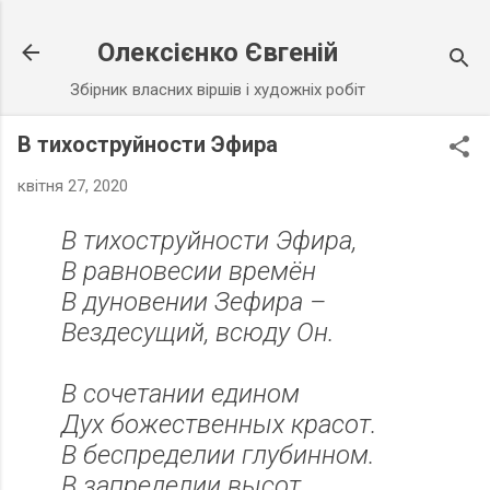
Перейти до основного вмісту
Олексієнко Євгеній
Збірник власних віршів і художніх робіт
В тихоструйности Эфира
квітня 27, 2020
В тихоструйности Эфира,
В равновесии времён
В дуновении Зефира –
Вездесущий, всюду Он.
В сочетании едином
Дух божественных красот.
В беспределии глубинном.
В запределии высот.