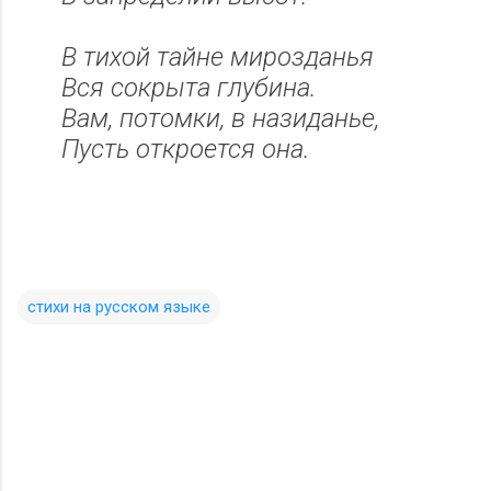
В тихой тайне мирозданья
Вся сокрыта глубина.
Вам, потомки, в назиданье,
Пусть откроется она.
стихи на русском языке
К
о
м
е
н