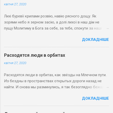
квітня 27, 2020
Лихі буревії крилами розвію, навію рясного дощу. Як
зорями небо я зерном засію, а долі лихої в наш дім не
пущу Молитиму в Бога за себе, за тебе, спокути за наші
гріхи. Хай зерна любові зростають на небі і Спасовим
ДОКЛАДНІШЕ
яслам вклоняться волхви
Расходятся люди в орбитах
квітня 27, 2020
Расходятся люди в орбитах, как звёзды на Млечном пути.
Из бездны в пространствах открытых дороги назад не
найти. И снова мы разминулись, я так безоглядно бежал,
Когда мы с тобой оглянулись, судьба уж вонзила кинжал.
ДОКЛАДНІШЕ
Знамением люди встречают тот путь, что Господь указал,
Когда на Земле назначает им встречу вселенский вокзал.
27 мая 2008