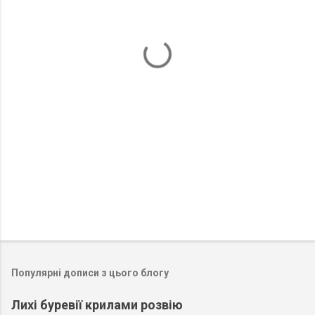
т
а
р
і
Популярні дописи з цього блогу
Лихі буревії крилами розвію