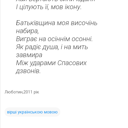
І цілують її, мов ікону.
Батьківщина моя височінь
набира,
Виграє на осіннім осонні.
Як радіє душа, і на мить
завмира
Між ударами Спасових
дзвонів.
Люботин,2011 рік
вірші українською мовою
К