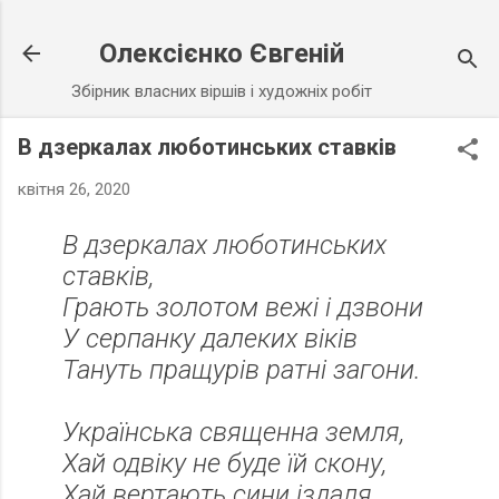
Перейти до основного вмісту
Олексієнко Євгеній
Збірник власних віршів і художніх робіт
В дзеркалах люботинських ставків
квітня 26, 2020
В дзеркалах люботинських
ставків,
Грають золотом вежі і дзвони
У серпанку далеких віків
Тануть пращурів ратні загони.
Українська священна земля,
Хай одвіку не буде їй скону,
Хай вертають сини іздаля