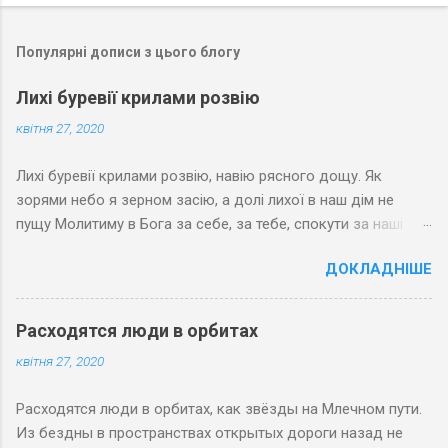
Популярні дописи з цього блогу
Лихі буревії крилами розвію
квітня 27, 2020
Лихі буревії крилами розвію, навію рясного дощу. Як
зорями небо я зерном засію, а долі лихої в наш дім не
пущу Молитиму в Бога за себе, за тебе, спокути за наші
гріхи. Хай зерна любові зростають на небі і Спасовим
ДОКЛАДНІШЕ
яслам вклоняться волхви
Расходятся люди в орбитах
квітня 27, 2020
Расходятся люди в орбитах, как звёзды на Млечном пути.
Из бездны в пространствах открытых дороги назад не