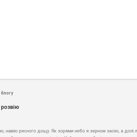
 блогу
 розвію
ію, навію рясного дощу. Як зорями небо я зерном засію, а долі 