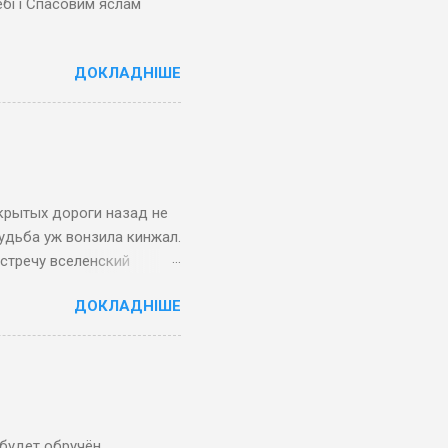
ебі і Спасовим яслам
ДОКЛАДНІШЕ
ткрытых дороги назад не
судьба уж вонзила кинжал.
встречу вселенский
ДОКЛАДНІШЕ
будет обручён.