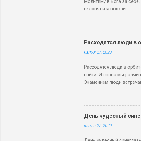
Молитиму в Бога за себе, 
вклоняться волхви
Расходятся люди в 
квітня 27, 2020
Расходятся люди в орбит
найти. И снова мы размин
Знамением люди встречают
вокзал. 27 мая 2008
День чудесный син
квітня 27, 2020
День чудесный синеглазы