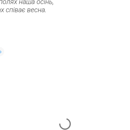
полях наша осінь,
х співає весна.
ю