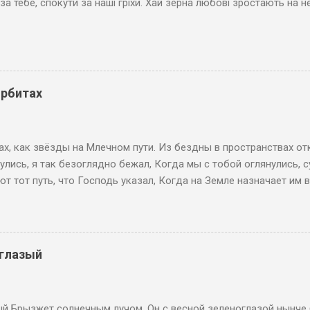
за тебе, спокути за наші гріхи. Хай зерна любові зростають на н
орбитах
ах, как звёзды на Млечном пути. Из бездны в пространствах о
улись, я так безоглядно бежал, Когда мы с тобой оглянулись, 
 тот путь, что Господь указал, Когда на Земле назначает им 
еглазый
й Брызжет солнечным лучом. Он с весной зеленоглазой нынче 