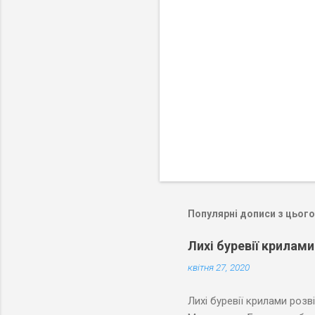
і
Популярні дописи з цього
Лихі буревії крилами
квітня 27, 2020
Лихі буревії крилами розв