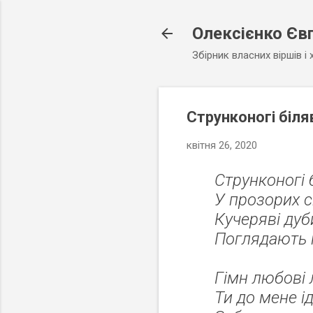
Олексієнко Євг
Збірник власних віршів і
Струнконогі біля
квітня 26, 2020
Струнконогі 
У прозорих с
Кучеряві дуб
Поглядають н
Гімн любові 
Ти до мене ід