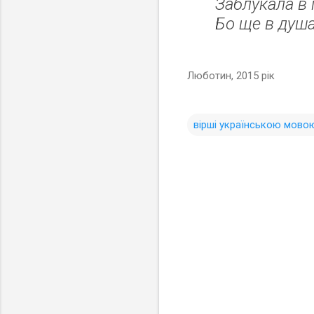
Заблукала в 
Бо ще в душа
Люботин, 2015 рік
вірші українською мово
К
о
м
е
н
т
а
р