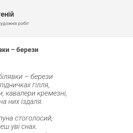
Перейти до основного вмісту
еній
 художніх робіт
вки – берези
білявки – берези
підничках гілля,
и, кавалери кремезні,
а них іздаля.
луна стоголосий,
еш уві снах.