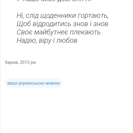
Ні, слід щоденники гортають,
Щоб відродитись знов і знов
Своє майбутнеє плекають
Надію, віру і любов
Харків, 2013 рік
вірші українською мовою
К
о
м
е
н