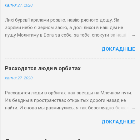
квітня 27, 2020
Лихі буревії крилами розвію, навію рясного дощу. Як
зорями небо я зерном засію, а долі лихої в наш дім не
пущу Молитиму в Бога за себе, за тебе, спокути за наші
гріхи. Хай зерна любові зростають на небі і Спасовим
ДОКЛАДНІШЕ
яслам вклоняться волхви
Расходятся люди в орбитах
квітня 27, 2020
Расходятся люди в орбитах, как звёзды на Млечном пути.
Из бездны в пространствах открытых дороги назад не
найти. И снова мы разминулись, я так безоглядно бежал,
Когда мы с тобой оглянулись, судьба уж вонзила кинжал.
ДОКЛАДНІШЕ
Знамением люди встречают тот путь, что Господь указал,
Когда на Земле назначает им встречу вселенский вокзал.
27 мая 2008