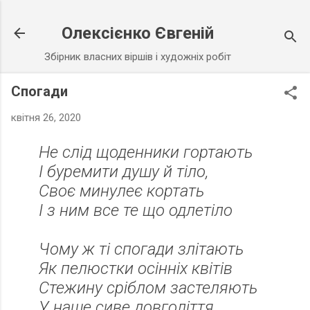
Перейти до основного вмісту
Олексієнко Євгеній
Збірник власних віршів і художніх робіт
Спогади
квітня 26, 2020
Не слід щоденники гортають
І буремити душу й тіло,
Своє минулеє кортать
І з ним все те що одлетіло
Чому ж ті спогади злітають
Як пелюстки осінніх квітів
Стежину сріблом застеляють
У наше сиве довголіття