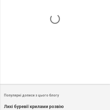
т
а
р
і
Популярні дописи з цього блогу
Лихі буревії крилами розвію