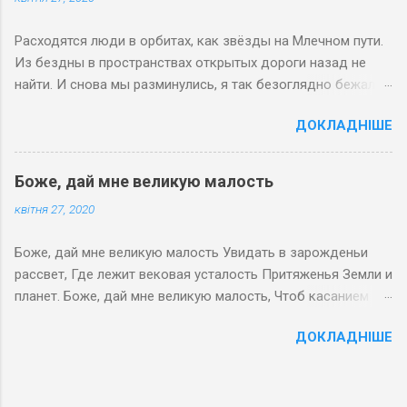
Расходятся люди в орбитах, как звёзды на Млечном пути.
Из бездны в пространствах открытых дороги назад не
найти. И снова мы разминулись, я так безоглядно бежал,
Когда мы с тобой оглянулись, судьба уж вонзила кинжал.
ДОКЛАДНІШЕ
Знамением люди встречают тот путь, что Господь указал,
Когда на Земле назначает им встречу вселенский вокзал.
27 мая 2008
Боже, дай мне великую малость
квітня 27, 2020
Боже, дай мне великую малость Увидать в зарожденьи
рассвет, Где лежит вековая усталость Притяженья Земли и
планет. Боже, дай мне великую малость, Чтоб касанием
детской руки В небе солнце всегда загоралось, Если
ДОКЛАДНІШЕ
звёзды от нас далеки. Боже, дай мне великую малость,
Чтоб с вершины заоблачных гор В бесконечность тропа
открывалась Сквозь космический синий простор. 7-22
декабря 2009