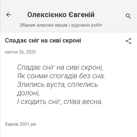
Перейти до основного вмісту
Олексієнко Євгеній
Збірник власних віршів і художніх робіт
Спадає сніг на сиві скроні
квітня 26, 2020
Спадає сніг на сиві скроні,
Як сонми спогадів без сна.
Злились вуста, сплелись
долоні,
І сходить сніг, співа весна.
Харків 2001 рік