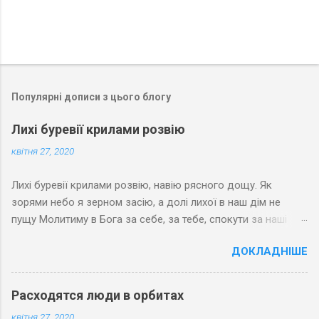
Популярні дописи з цього блогу
Лихі буревії крилами розвію
квітня 27, 2020
Лихі буревії крилами розвію, навію рясного дощу. Як
зорями небо я зерном засію, а долі лихої в наш дім не
пущу Молитиму в Бога за себе, за тебе, спокути за наші
гріхи. Хай зерна любові зростають на небі і Спасовим
ДОКЛАДНІШЕ
яслам вклоняться волхви
Расходятся люди в орбитах
квітня 27, 2020